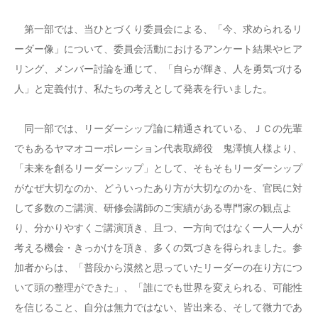
第一部では、当ひとづくり委員会による、「今、求められるリ
ーダー像」について、委員会活動におけるアンケート結果やヒア
リング、メンバー討論を通じて、「自らが輝き、人を勇気づける
人」と定義付け、私たちの考えとして発表を行いました。
同一部では、リーダーシップ論に精通されている、ＪＣの先輩
でもあるヤマオコーポレーション代表取締役 鬼澤慎人様より、
「未来を創るリーダーシップ」として、そもそもリーダーシップ
がなぜ大切なのか、どういったあり方が大切なのかを、官民に対
して多数のご講演、研修会講師のご実績がある専門家の観点よ
り、分かりやすくご講演頂き、且つ、一方向ではなく一人一人が
考える機会・きっかけを頂き、多くの気づきを得られました。参
加者からは、「普段から漠然と思っていたリーダーの在り方につ
いて頭の整理ができた」、「誰にでも世界を変えられる、可能性
を信じること、自分は無力ではない、皆出来る、そして微力であ