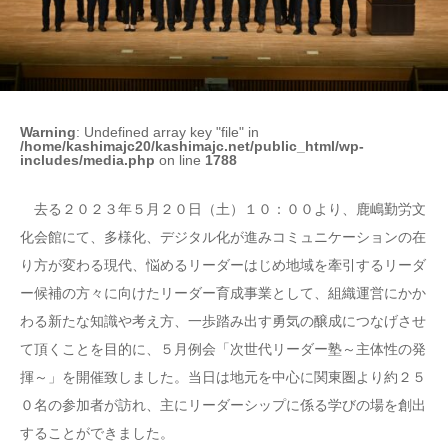
Warning
: Undefined array key "file" in
/home/kashimajc20/kashimajc.net/public_html/wp-
includes/media.php
on line
1788
去る２０２３年５月２０日（土）１０：００より、鹿嶋勤労文
化会館にて、多様化、デジタル化が進みコミュニケーションの在
り方が変わる現代、悩めるリーダーはじめ地域を牽引するリーダ
ー候補の方々に向けたリーダー育成事業として、組織運営にかか
わる新たな知識や考え方、一歩踏み出す勇気の醸成につなげさせ
て頂くことを目的に、５月例会「次世代リーダー塾～主体性の発
揮～」を開催致しました。当日は地元を中心に関東圏より約２５
０名の参加者が訪れ、主にリーダーシップに係る学びの場を創出
することができました。