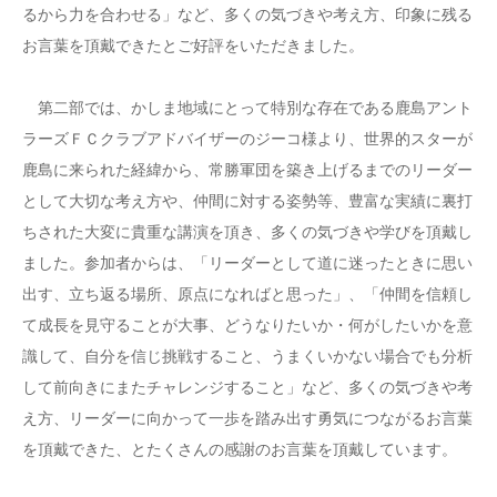
るから力を合わせる」など、多くの気づきや考え方、印象に残る
お言葉を頂戴できたとご好評をいただきました。
第二部では、かしま地域にとって特別な存在である鹿島アント
ラーズＦＣクラブアドバイザーのジーコ様より、世界的スターが
鹿島に来られた経緯から、常勝軍団を築き上げるまでのリーダー
として大切な考え方や、仲間に対する姿勢等、豊富な実績に裏打
ちされた大変に貴重な講演を頂き、多くの気づきや学びを頂戴し
ました。参加者からは、「リーダーとして道に迷ったときに思い
出す、立ち返る場所、原点になればと思った」、「仲間を信頼し
て成長を見守ることが大事、どうなりたいか・何がしたいかを意
識して、自分を信じ挑戦すること、うまくいかない場合でも分析
して前向きにまたチャレンジすること」など、多くの気づきや考
え方、リーダーに向かって一歩を踏み出す勇気につながるお言葉
を頂戴できた、とたくさんの感謝のお言葉を頂戴しています。