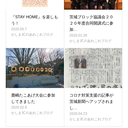
『STAY HOME』を楽しも
茨城ブロック協議会２０
う！
２０年度合同開講式に参
2020.05.7
加…
かしまJCのあれこれブログ
2020.01.28
かしまJCのあれこれブログ
鹿嶋たこあげ大会に参加
コロナ対策支援の記事が
してきました
茨城新聞へアップされま
2020.02.9
し…
かしまJCのあれこれブログ
2020.04.23
かしまJCのあれこれブログ