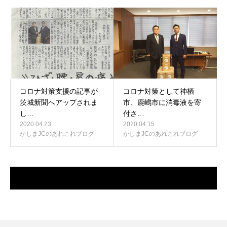
コロナ対策支援の記事が
コロナ対策として神栖
茨城新聞へアップされま
市、鹿嶋市に消毒液を寄
し…
付さ…
2020.04.23
2020.04.15
かしまJCのあれこれブログ
かしまJCのあれこれブログ
最近のコメント