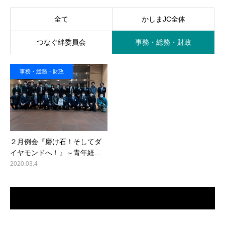
全て
かしまJC全体
つなぐ絆委員会
事務・総務・財政
事務・総務・財政
２月例会『磨け石！そしてダ
イヤモンドへ！』～青年経…
2020.03.4
最近のコメント